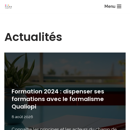
Menu
Aller
au
contenu
Actualités
Formation 2024 : dispenser ses
formations avec le formalisme
Qualiopi
8 août 2026
Connaître les principes et les acteurs du champ de